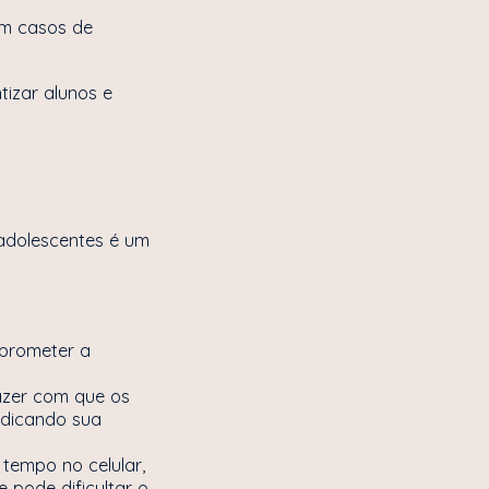
em casos de
tizar alunos e
 adolescentes é um
mprometer a
azer com que os
udicando sua
tempo no celular,
 pode dificultar o