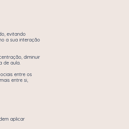
do, evitando
o a sua interação
entração, diminuir
a de aula.
ciais entre os
ais entre si,
dem aplicar