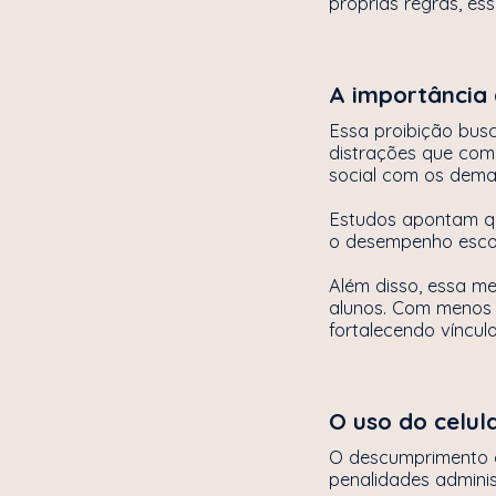
próprias regras, es
A importância 
Essa proibição bus
distrações que com
social com os dema
Estudos apontam que
o desempenho escola
Além disso, essa m
alunos. Com menos t
fortalecendo víncu
O uso do celul
O descumprimento d
penalidades adminis