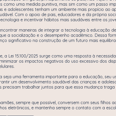
las como uma medida punitiva, mas sim como um passo imp
ças e adolescentes tenham um ambiente mais propício ao a
dável. Com o apoio de pais, educadores e da própria soci
 tecnologia e incentivar hábitos mais saudáveis entre os jov
ncontrar maneiras de integrar a tecnologia à educação de
ique a socialização e o desempenho acadêmico. Dessa form
ço significativo na construção de um futuro mais equilibr
.
de, a Lei 15.100/2025 surge como uma resposta à necessid
minimizar os impactos negativos do uso excessivo dos disp
elulares.
a seja uma ferramenta importante para a educação, seu u
rantir um desenvolvimento saudável das crianças e adolesc
s precisam trabalhar juntos para que essa mudança traga b
 mamães, sempre que possível, conversem com seus filhos a
lhos eletrônicos, e mantenha sempre o contato com a escol