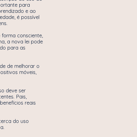
ortante para
prendizado e ao
edade, é possível
ens.
 forma consciente,
a, a nova lei pode
ado para as
ade de melhorar o
ositivos móveis,
so deve ser
entes. Pais,
enefícios reais
cerca do uso
a.