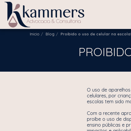
Inicio
Blog
Proibido o uso de celular na escola
PROIBIDO
O uso de aparelhos 
celulares, por cria
escolas tem sido m
Com a recente apro
proíbe o uso de dis
ensino públicas e p
impactos e aplicabi