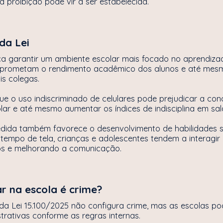
sa proibição pode vir a ser estabelecida.
da Lei
ca garantir um ambiente escolar mais focado no aprendiza
prometam o rendimento acadêmico dos alunos e até mesm
is colegas.
 o uso indiscriminado de celulares pode prejudicar a conc
r e até mesmo aumentar os índices de indisciplina em sal
edida também favorece o desenvolvimento de habilidades so
empo de tela, crianças e adolescentes tendem a interagir m
los e melhorando a comunicação.
ar na escola é crime?
a Lei 15.100/2025 não configura crime, mas as escolas po
trativas conforme as regras internas.