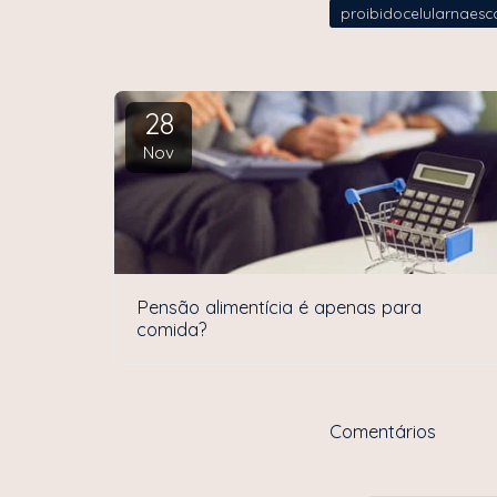
proibidocelularnaesc
28
Nov
Pensão alimentícia é apenas para
comida?
Comentários