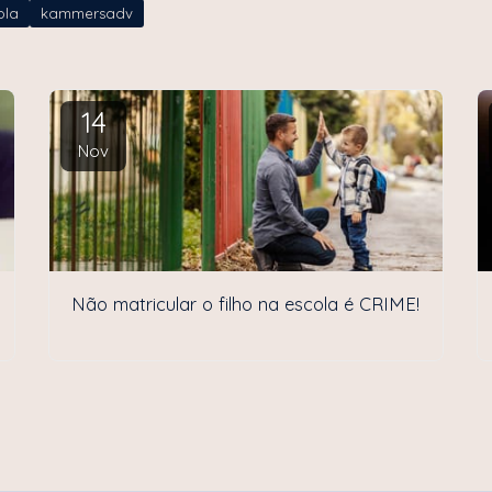
ola
kammersadv
14
Nov
Não matricular o filho na escola é CRIME!