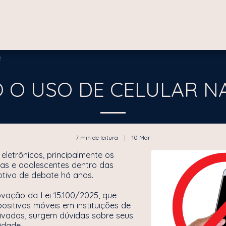
!
 O USO DE CELULAR N
7 min de leitura
10
Mar
eletrônicos, principalmente os
nças e adolescentes dentro das
otivo de debate há anos.
vação da Lei 15.100/2025, que
positivos móveis em instituições de
rivadas, surgem dúvidas sobre seus
lidade.