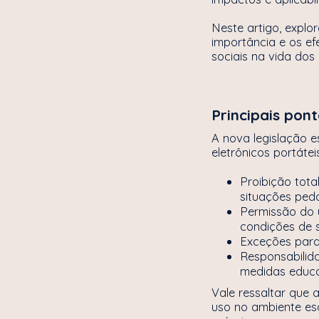
Neste artigo, explor
importância e os ef
sociais na vida dos
Principais pont
A nova legislação e
eletrônicos portáte
Proibição tota
situações ped
Permissão do u
condições de s
Exceções para
Responsabilid
medidas educat
Vale ressaltar que a
uso no ambiente es