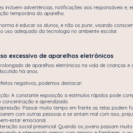
es incluem advertências, notificações aos responsáveis e, 
enção temporária do aparelho.
 norma é educar os alunos, e não os punir, visando conscien
 o uso adequado da tecnologia no ambiente escolar.
uso excessivo de aparelhos eletrônicos
rolongado de aparelhos eletrônicos na vida de crianças e
scutido há anos.
 efeitos negativos, podemos destacar:
enção: A constante exposição a estímulos rápidos pode co
 concentração e aprendizado.
epressão: Passar muito tempo em frente as telas podem f
parem com outras pessoas e se sintam mal com isso, prej
bem-estar emocional.
teração social presencial: Quando os jovens passam muito 
sando e interagindo menos com amigos e familiares, o que