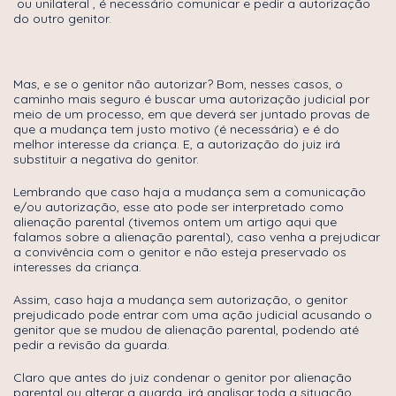
ou unilateral , é necessário comunicar e pedir a autorização
do outro genitor.
Mas, e se o genitor não autorizar? Bom, nesses casos, o
caminho mais seguro é buscar uma autorização judicial por
meio de um processo, em que deverá ser juntado provas de
que a mudança tem justo motivo (é necessária) e é do
melhor interesse da criança. E, a autorização do juiz irá
substituir a negativa do genitor.
Lembrando que caso haja a mudança sem a comunicação
e/ou autorização, esse ato pode ser interpretado como
alienação parental (tivemos ontem um artigo aqui que
falamos sobre a alienação parental), caso venha a prejudicar
a convivência com o genitor e não esteja preservado os
interesses da criança.
Assim, caso haja a mudança sem autorização, o genitor
prejudicado pode entrar com uma ação judicial acusando o
genitor que se mudou de alienação parental, podendo até
pedir a revisão da guarda.
Claro que antes do juiz condenar o genitor por alienação
parental ou alterar a guarda, irá analisar toda a situação